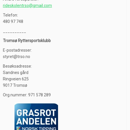
rideskolentrso@gmail.com
Telefon:
480 97 748
__________
Tromsø Ryttersportsklubb
E-postadresser:
styret@trso.no
Besøksadresse:
Sandnes gård
Ringveien 625
9017 Tromsø
Org.nummer: 971 578 289