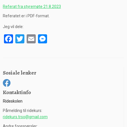
Referat fra styremøte 21.8.2023
Referatet er i PDF-format.
Jeg vil dele:
Facebook
Twitter
Email
Messenger
Sosiale lenker
Kontaktinfo
Rideskolen
Påmelding til ridekurs:
ridekurs.trso@gmail.com
Andre forespørsler: