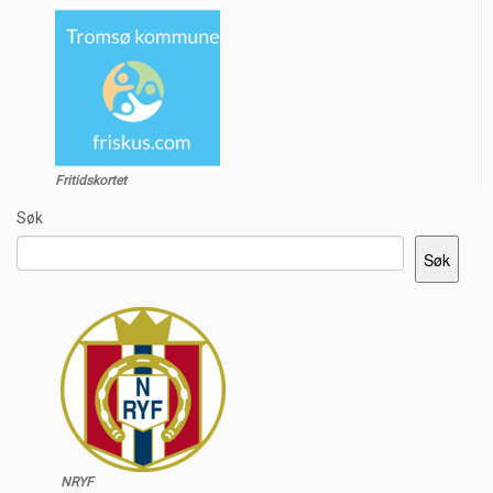
Fritidskortet
Søk
Søk
NRYF