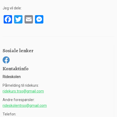
Jeg vil dele:
Facebook
Twitter
Email
Messenger
Sosiale lenker
Kontaktinfo
Rideskolen
Påmelding til ridekurs:
ridekurs.trso@gmail.com
Andre forespørsler:
rideskolentrso@gmail.com
Telefon: