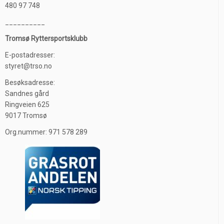
480 97 748
__________
Tromsø Ryttersportsklubb
E-postadresser:
styret@trso.no
Besøksadresse:
Sandnes gård
Ringveien 625
9017 Tromsø
Org.nummer: 971 578 289