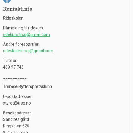
Kontaktinfo
Rideskolen
Påmelding til ridekurs:
ridekurs.trso@gmail.com
Andre forespørsler:
rideskolentrso@gmail.com
Telefon:
480 97 748
__________
Tromsø Ryttersportsklubb
E-postadresser:
styret@trso.no
Besøksadresse:
Sandnes gård
Ringveien 625
9017 Tromsø