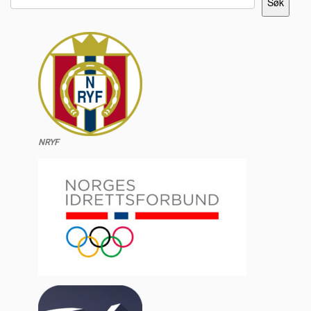
Søk
NRYF