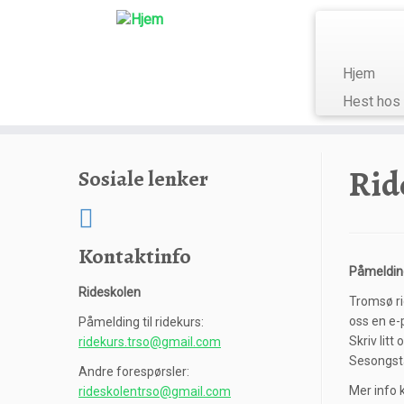
Hjem
Hest hos
Skip
to
Rid
Sosiale lenker
content
Kontaktinfo
Påmelding
Rideskolen
Tromsø ri
oss en e-p
Påmelding til ridekurs:
Skriv litt
ridekurs.trso@gmail.com
Sesongstar
Andre forespørsler:
Mer info
rideskolentrso@gmail.com