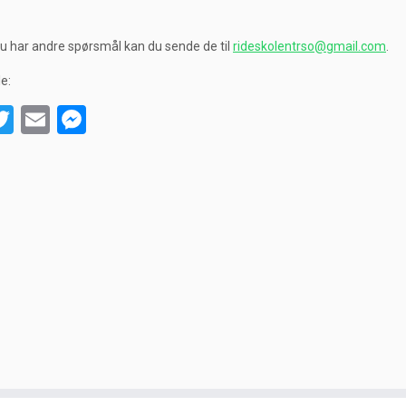
 har andre spørsmål kan du sende de til
rideskolentrso@gmail.com
.
le:
acebook
Twitter
Email
Messenger