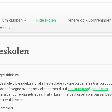
Om klubben
Rideskolen
Trenere og klubbtreninger
 oss
eskolen
 til ridekurs
deskole tilbyr ridekurs til alle hesteglade voksne og barn fra 6 år og opp
ost på vegne av deg selv eller barnet ditt til
ridekurs.trso@gmail.com
.
 om alder og ferdighetsnivå slik at vi kan finne det kurset som passer best
t er til høsten.
 kommer!