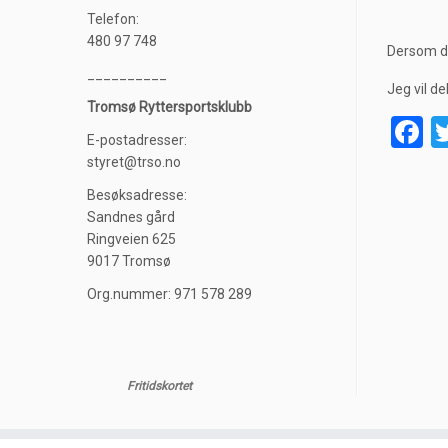
Telefon:
480 97 748
Dersom du
__________
Jeg vil de
Tromsø Ryttersportsklubb
F
E-postadresser:
styret@trso.no
Besøksadresse:
Sandnes gård
Ringveien 625
9017 Tromsø
Org.nummer: 971 578 289
Fritidskortet