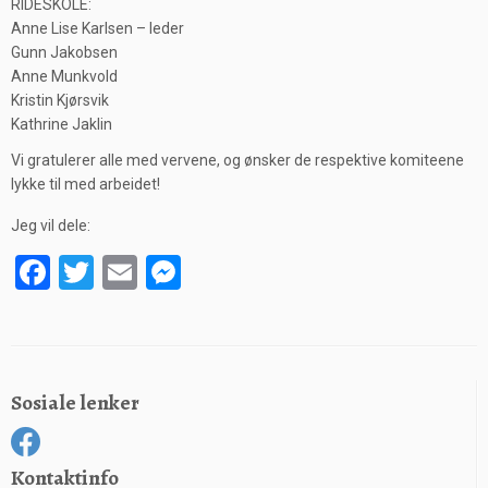
RIDESKOLE:
Anne Lise Karlsen – leder
Gunn Jakobsen
Anne Munkvold
Kristin Kjørsvik
Kathrine Jaklin
Vi gratulerer alle med vervene, og ønsker de respektive komiteene
lykke til med arbeidet!
Jeg vil dele:
F
T
E
M
a
wi
m
es
ce
tt
ail
se
b
er
n
Sosiale lenker
o
g
o
er
k
Kontaktinfo