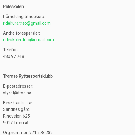
Rideskolen
Påmelding til ridekurs:
ridekurs.trso@gmail.com
Andre forespørsler:
rideskolentrso@gmail.com
Telefon:
480 97 748
__________
Tromsø Ryttersportsklubb
E-postadresser:
styret@trso.no
Besøksadresse:
Sandnes gård
Ringveien 625
9017 Tromsø
Org.nummer: 971 578 289