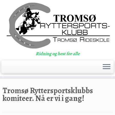
Ridning og hest for alle
Skip
to
Tromsø Ryttersportsklubbs
content
komiteer. Nå er vi i gang!