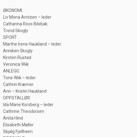
ØKONOMI:
Liv Mona Arntzen – leder.
Catharina Roos Bilsbak.
Trond Skogly
SPORT:
Marthe Irene Haukland – leder.
Anniken Skogly
Kirsten Rustad
Veronica Wiik
ANLEGG:
Tone Wiik – leder
Cathrin Kræmer
Ann – Kristin Haukland
OPPSTALLØR:
Ida Marie Korsberg – leder
Cathrine Theodorsen
Anita Hind
Elisabeth Møller
Skjalg Fjellheim