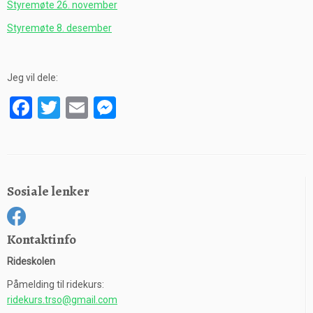
Styremøte 26. november
Styremøte 8. desember
Jeg vil dele:
Facebook
Twitter
Email
Messenger
Sosiale lenker
Kontaktinfo
Rideskolen
Påmelding til ridekurs:
ridekurs.trso@gmail.com