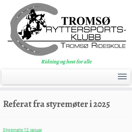
Ridning og hest for alle
Skip
to
Referat fra styremøter i 2025
content
Styremøte 12. januar