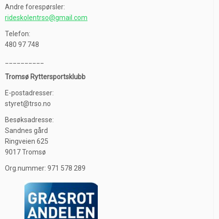
Andre forespørsler:
rideskolentrso@gmail.com
Telefon:
480 97 748
__________
Tromsø Ryttersportsklubb
E-postadresser:
styret@trso.no
Besøksadresse:
Sandnes gård
Ringveien 625
9017 Tromsø
Org.nummer: 971 578 289