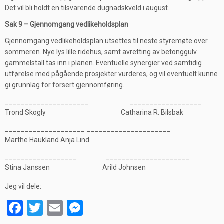
Det vil bli holdt en tilsvarende dugnadskveld i august.
Sak 9 – Gjennomgang vedlikeholdsplan
Gjennomgang vedlikeholdsplan utsettes til neste styremøte over
sommeren. Nye lys lille ridehus, samt avretting av betonggulv
gammelstall tas inn i planen. Eventuelle synergier ved samtidig
utførelse med pågående prosjekter vurderes, og vil eventuelt kunne
gi grunnlag for forsert gjennomføring.
_____________________ __________________
Trond Skogly Catharina R. Bilsbak
____________________ _____________________
Marthe Haukland Anja Lind
__________________ _____________________
Stina Janssen Arild Johnsen
Jeg vil dele:
F
T
E
M