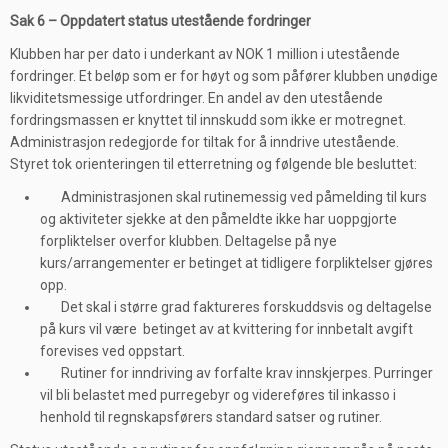
Sak 6 – Oppdatert status utestående fordringer
Klubben har per dato i underkant av NOK 1 million i utestående
fordringer. Et beløp som er for høyt og som påfører klubben unødige
likviditetsmessige utfordringer. En andel av den utestående
fordringsmassen er knyttet til innskudd som ikke er motregnet.
Administrasjon redegjorde for tiltak for å inndrive utestående.
Styret tok orienteringen til etterretning og følgende ble besluttet:
Administrasjonen skal rutinemessig ved påmelding til kurs
og aktiviteter sjekke at den påmeldte ikke har uoppgjorte
forpliktelser overfor klubben. Deltagelse på nye
kurs/arrangementer er betinget at tidligere forpliktelser gjøres
opp.
Det skal i større grad faktureres forskuddsvis og deltagelse
på kurs vil være betinget av at kvittering for innbetalt avgift
forevises ved oppstart.
Rutiner for inndriving av forfalte krav innskjerpes. Purringer
vil bli belastet med purregebyr og videreføres til inkasso i
henhold til regnskapsførers standard satser og rutiner.