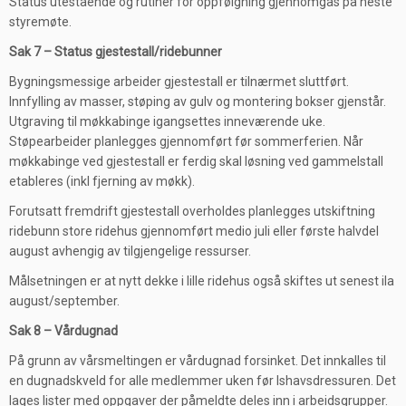
Status utestående og rutiner for oppfølgning gjennomgås på neste
styremøte.
Sak 7 – Status gjestestall/ridebunner
Bygningsmessige arbeider gjestestall er tilnærmet sluttført.
Innfylling av masser, støping av gulv og montering bokser gjenstår.
Utgraving til møkkabinge igangsettes inneværende uke.
Støpearbeider planlegges gjennomført før sommerferien. Når
møkkabinge ved gjestestall er ferdig skal løsning ved gammelstall
etableres (inkl fjerning av møkk).
Forutsatt fremdrift gjestestall overholdes planlegges utskiftning
ridebunn store ridehus gjennomført medio juli eller første halvdel
august avhengig av tilgjengelige ressurser.
Målsetningen er at nytt dekke i lille ridehus også skiftes ut senest ila
august/september.
Sak 8 – Vårdugnad
På grunn av vårsmeltingen er vårdugnad forsinket. Det innkalles til
en dugnadskveld for alle medlemmer uken før Ishavsdressuren. Det
lages lister med oppgaver der påmeldte deles inn i arbeidsgrupper.