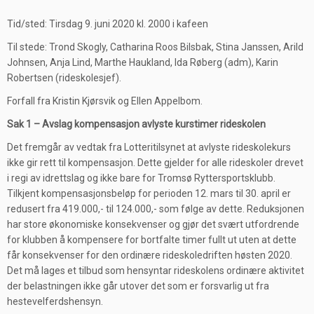
Tid/sted: Tirsdag 9. juni 2020 kl. 2000 i kafeen
Til stede: Trond Skogly, Catharina Roos Bilsbak, Stina Janssen, Arild
Johnsen, Anja Lind, Marthe Haukland, Ida Røberg (adm), Karin
Robertsen (rideskolesjef).
Forfall fra Kristin Kjørsvik og Ellen Appelbom.
Sak 1 – Avslag kompensasjon avlyste kurstimer rideskolen
Det fremgår av vedtak fra Lotteritilsynet at avlyste rideskolekurs
ikke gir rett til kompensasjon. Dette gjelder for alle rideskoler drevet
i regi av idrettslag og ikke bare for Tromsø Ryttersportsklubb.
Tilkjent kompensasjonsbeløp for perioden 12. mars til 30. april er
redusert fra 419.000,- til 124.000,- som følge av dette. Reduksjonen
har store økonomiske konsekvenser og gjør det svært utfordrende
for klubben å kompensere for bortfalte timer fullt ut uten at dette
får konsekvenser for den ordinære rideskoledriften høsten 2020.
Det må lages et tilbud som hensyntar rideskolens ordinære aktivitet
der belastningen ikke går utover det som er forsvarlig ut fra
hestevelferdshensyn.