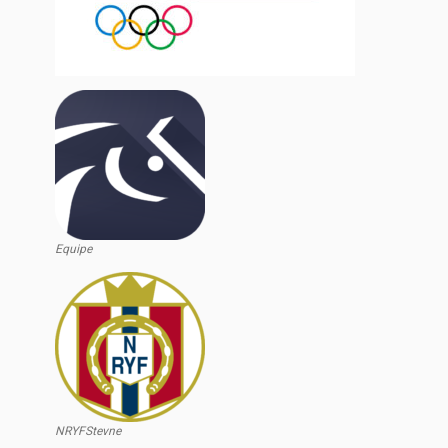
Equipe
NRYFStevne