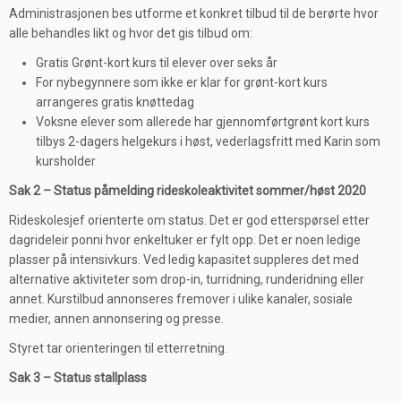
Administrasjonen bes utforme et konkret tilbud til de berørte hvor
alle behandles likt og hvor det gis tilbud om:
Gratis Grønt-kort kurs til elever over seks år
For nybegynnere som ikke er klar for grønt-kort kurs
arrangeres gratis knøttedag
Voksne elever som allerede har gjennomførtgrønt kort kurs
tilbys 2-dagers helgekurs i høst, vederlagsfritt med Karin som
kursholder
Sak 2 – Status påmelding rideskoleaktivitet sommer/høst 2020
Rideskolesjef orienterte om status. Det er god etterspørsel etter
dagrideleir ponni hvor enkeltuker er fylt opp. Det er noen ledige
plasser på intensivkurs. Ved ledig kapasitet suppleres det med
alternative aktiviteter som drop-in, turridning, runderidning eller
annet. Kurstilbud annonseres fremover i ulike kanaler, sosiale
medier, annen annonsering og presse.
Styret tar orienteringen til etterretning.
Sak 3 – Status stallplass