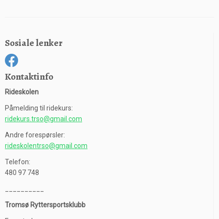
a
wi
m
es
ce
tt
ail
se
b
er
n
Sosiale lenker
o
g
o
er
k
Kontaktinfo
Rideskolen
Påmelding til ridekurs:
ridekurs.trso@gmail.com
Andre forespørsler:
rideskolentrso@gmail.com
Telefon:
480 97 748
__________
Tromsø Ryttersportsklubb