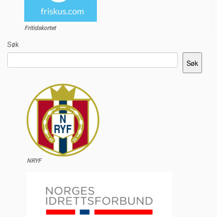
Fritidskortet
Søk
Søk
NRYF