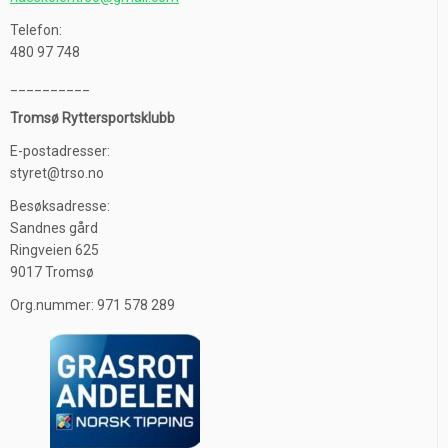
Telefon:
480 97 748
__________
Tromsø Ryttersportsklubb
E-postadresser:
styret@trso.no
Besøksadresse:
Sandnes gård
Ringveien 625
9017 Tromsø
Org.nummer: 971 578 289