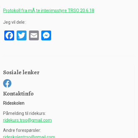
Protokoll fra mÃ¸te interimsstyre TRSO 20.6.18
Jeg vil dele:
F
T
E
M
a
wi
m
es
ce
tt
ail
se
b
er
n
Sosiale lenker
o
g
o
er
k
Kontaktinfo
Rideskolen
Påmelding til ridekurs:
ridekurs.trso@gmail.com
Andre forespørsler:
rideskolentrso@gmail.com