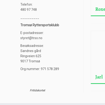
Telefon:
Roxe
480 97 748
__________
Tromsø Ryttersportsklubb
E-postadresser:
styret@trso.no
Besøksadresse:
Sandnes gård
Ringveien 625
9017 Tromsø
Org.nummer: 971 578 289
Jarl
Fritidskortet