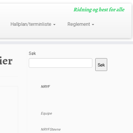
Ridning og hest for alle
Hallplan/terminliste
Reglement
Søk
ier
Søk
NRYF
Equipe
NRYFStevne