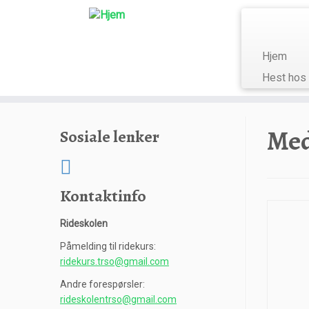
Hjem
Hest hos
Skip
to
Med
Sosiale lenker
content
Kontaktinfo
Rideskolen
Påmelding til ridekurs:
ridekurs.trso@gmail.com
Andre forespørsler:
rideskolentrso@gmail.com