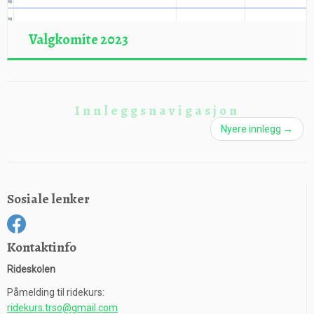
Valgkomite 2023
Innleggsnavigasjon
Nyere innlegg
→
Sosiale lenker
Kontaktinfo
Rideskolen
Påmelding til ridekurs:
ridekurs.trso@gmail.com