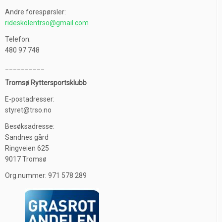
Andre forespørsler:
rideskolentrso@gmail.com
Telefon:
480 97 748
__________
Tromsø Ryttersportsklubb
E-postadresser:
styret@trso.no
Besøksadresse:
Sandnes gård
Ringveien 625
9017 Tromsø
Org.nummer: 971 578 289