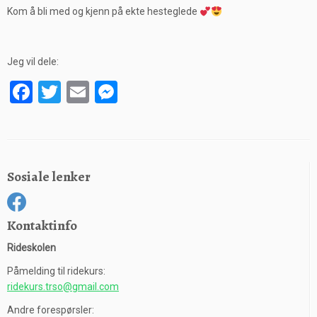
Kom å bli med og kjenn på ekte hesteglede
Jeg vil dele:
F
T
E
M
a
wi
m
es
ce
tt
ail
se
b
er
n
Sosiale lenker
o
g
o
er
k
Kontaktinfo
Rideskolen
Påmelding til ridekurs:
ridekurs.trso@gmail.com
Andre forespørsler: