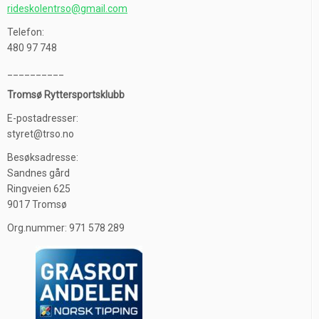
rideskolentrso@gmail.com
Telefon:
480 97 748
__________
Tromsø Ryttersportsklubb
E-postadresser:
styret@trso.no
Besøksadresse:
Sandnes gård
Ringveien 625
9017 Tromsø
Org.nummer: 971 578 289