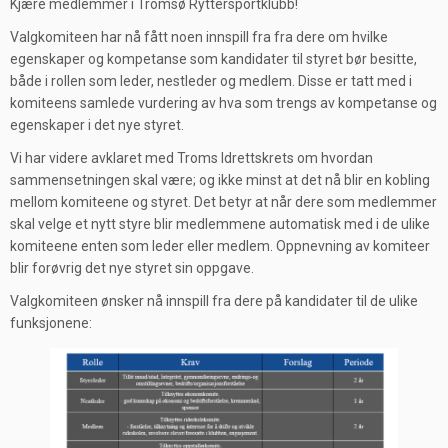
Kjære medlemmer i Tromsø Ryttersportklubb!
Valgkomiteen har nå fått noen innspill fra fra dere om hvilke
egenskaper og kompetanse som kandidater til styret bør besitte,
både i rollen som leder, nestleder og medlem. Disse er tatt med i
komiteens samlede vurdering av hva som trengs av kompetanse og
egenskaper i det nye styret.
Vi har videre avklaret med Troms Idrettskrets om hvordan
sammensetningen skal være; og ikke minst at det nå blir en kobling
mellom komiteene og styret. Det betyr at når dere som medlemmer
skal velge et nytt styre blir medlemmene automatisk med i de ulike
komiteene enten som leder eller medlem. Oppnevning av komiteer
blir forøvrig det nye styret sin oppgave.
Valgkomiteen ønsker nå innspill fra dere på kandidater til de ulike
funksjonene: