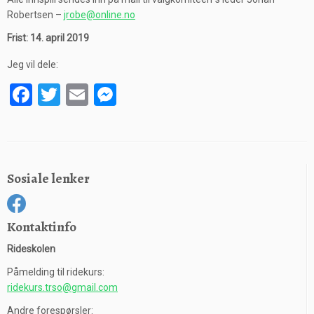
Robertsen –
jrobe@online.no
Frist: 14. april 2019
Jeg vil dele:
F
T
E
M
a
wi
m
es
ce
tt
ail
se
b
er
n
Sosiale lenker
o
g
o
er
k
Kontaktinfo
Rideskolen
Påmelding til ridekurs:
ridekurs.trso@gmail.com
Andre forespørsler: