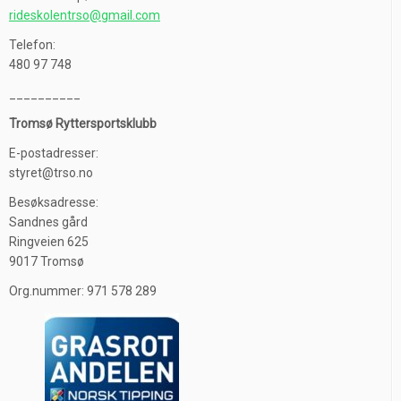
rideskolentrso@gmail.com
Telefon:
480 97 748
__________
Tromsø Ryttersportsklubb
E-postadresser:
styret@trso.no
Besøksadresse:
Sandnes gård
Ringveien 625
9017 Tromsø
Org.nummer: 971 578 289