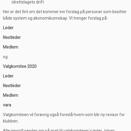
idrettslagets drift
Her er det fint om det kommer inn forslag på personer som besitter
både system og økonomikunnskap. VI trenger forslag på:
Leder
Nestleder
Medlem
og
Valgkomitee 2020
Leder
Nestleder
Medlem
vara
Valgkomiteen vil forøvrig også foreslå hvem som blir ny revisor for
klubben.
Alle innspill sendes inn på mail til valgkomiteen´s leder Johan