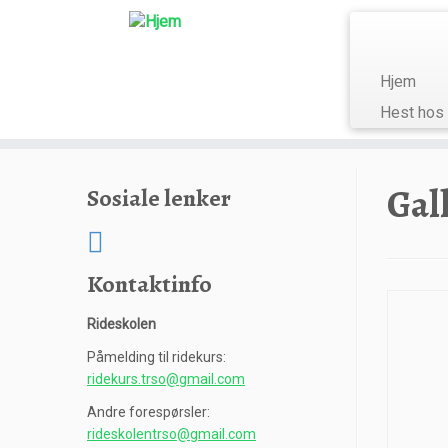
Hjem
Hest hos
Skip
to
Gal
Sosiale lenker
content
Kontaktinfo
Rideskolen
Påmelding til ridekurs:
ridekurs.trso@gmail.com
Andre forespørsler:
rideskolentrso@gmail.com