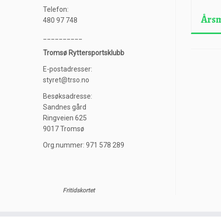
Telefon:
Årsm
480 97 748
__________
Tromsø Ryttersportsklubb
E-postadresser:
styret@trso.no
Besøksadresse:
Sandnes gård
Ringveien 625
9017 Tromsø
Org.nummer: 971 578 289
Fritidskortet