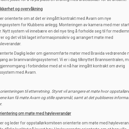
ikkerhet og overvåkning
der orienterte om at det er inngått kontrakt med Avarn om nye
ngssystem for Klubbens anlegg. Monteringen av kamera med mer start
 Nytt system vil innebære en del nye ting å forholde seg til for medle
rer og det vil bli laget informasjonsskriv og arrangert møte med
sleverandør.
ienterte Daglig leder om gjennomførte møter med Bravida vedrørende 
ng av brannvarslingssystemet. Vi er i dag tilknyttet Brannsentralen, 
 gjennomgang i forbindelse med at vi nå har inngått kontrakt om øvrig
tssystem med Avarn.
 orienteringen til etterretning. Styret vil arrangere et møte hvor oppstallø
e kan få møte Avarn og stille spørsmål, samt at det publiseres inform
r.
Orientering om møte med høyleverandør
der og leder for oppstallørkomiteen orienterte om møte med høylevera