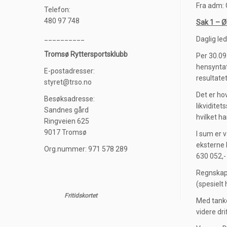
Fra adm: 
Telefon:
480 97 748
Sak 1 – 
__________
Daglig le
Tromsø Ryttersportsklubb
Per 30.09
hensyntat
E-postadresser:
resultatet
styret@trso.no
Det er ho
Besøksadresse:
likviditet
Sandnes gård
hvilket ha
Ringveien 625
9017 Tromsø
I sum er 
eksterne k
Org.nummer: 971 578 289
630 052,-
Regnskaps
(spesielt 
Fritidskortet
Med tanke
videre d