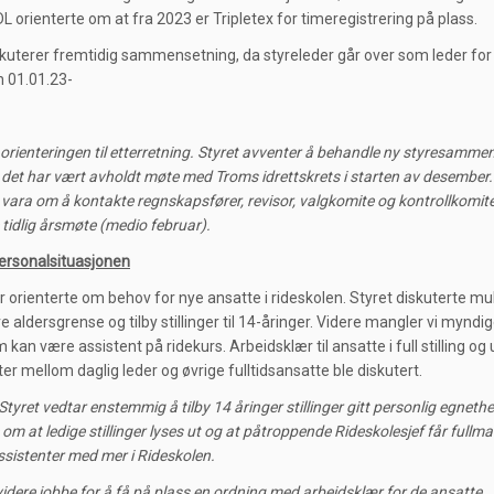
L orienterte om at fra 2023 er Tripletex for timeregistrering på plass.
skuterer fremtidig sammensetning, da styreleder går over som leder for
n 01.01.23-
r orienteringen til etterretning. Styret avventer å behandle ny styresamme
at det har vært avholdt møte med Troms idrettskrets i starten av desember.
 vara om å kontakte regnskapsfører, revisor, valgkomite og kontrollkomi
 tidlig årsmøte (medio februar).
ersonalsituasjonen
r orienterte om behov for nye ansatte i rideskolen. Styret diskuterte mu
e aldersgrense og tilby stillinger til 14-åringer. Videre mangler vi myndi
 kan være assistent på ridekurs. Arbeidsklær til ansatte i full stilling og
er mellom daglig leder og øvrige fulltidsansatte ble diskutert.
tyret vedtar enstemmig å tilby 14 åringer stillinger gitt personlig egnethe
 om at ledige stillinger lyses ut og at påtroppende Rideskolesjef får fullmak
ssistenter med mer i Rideskolen.
 videre jobbe for å få på plass en ordning med arbeidsklær for de ansatte.