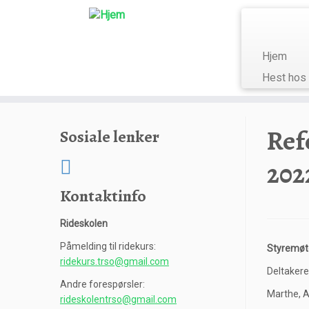
Hjem
Hest hos
Skip
to
Ref
Sosiale lenker
content
202
Kontaktinfo
Rideskolen
Påmelding til ridekurs:
Styremøt
ridekurs.trso@gmail.com
Deltakere
Andre forespørsler:
Marthe, A
rideskolentrso@gmail.com