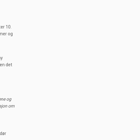
er 10.
mmer og
ny
men det
rene og
asjon om
ndør