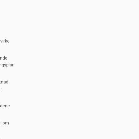
virke
ende
ingsplan
stnad
r.
adene
ål om