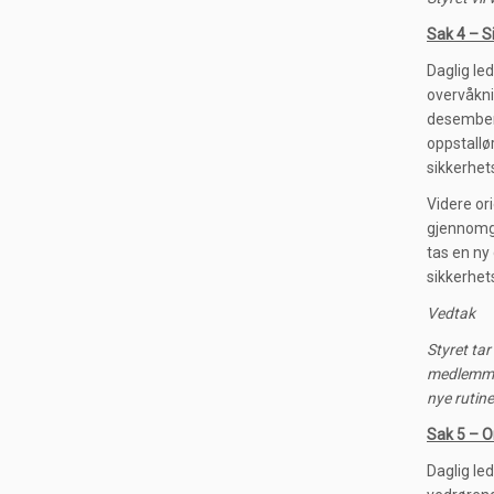
Sak 4 – S
Daglig le
overvåkni
desember.
oppstallø
sikkerhet
Videre or
gjennomga
tas en ny
sikkerhe
Vedtak
Styret tar
medlemmen
nye rutine
Sak 5 – 
Daglig le