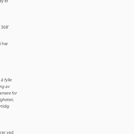
øy er
 368’.
i har
å fylle
ing av
amere for
igheten,
rtidig
rer ved