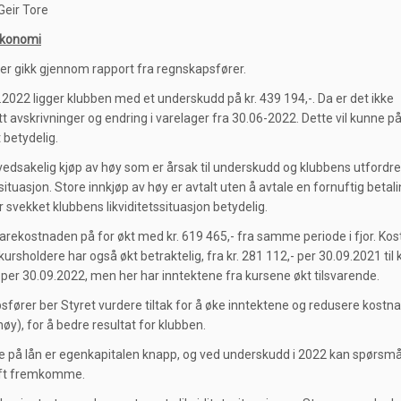
Geir Tore
Økonomi
der gikk gjennom rapport fra regnskapsfører.
.2022 ligger klubben med et underskudd på kr. 439 194,-. Da er det ikke
t avskrivninger og endring i varelager fra 30.06-2022. Dette vil kunne på
 betydelig.
vedsakelig kjøp av høy som er årsak til underskudd og klubbens utfordr
ssituasjon. Store innkjøp av høy er avtalt uten å avtale en fornuftig betal
r svekket klubbens likviditetssituasjon betydelig.
varekostnaden på for økt med kr. 619 465,- fra samme periode i fjor. Ko
ursholdere har også økt betraktelig, fra kr. 281 112,- per 30.09.2021 til k
 per 30.09.2022, men her har inntektene fra kursene økt tilsvarende.
fører ber Styret vurdere tiltak for å øke inntektene og redusere kostn
høy), for å bedre resultat for klubben.
 på lån er egenkapitalen knapp, og ved underskudd i 2022 kan spørsm
rift fremkomme.