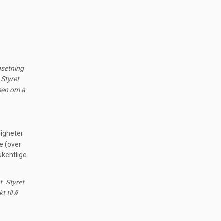
nsetning
 Styret
teen om å
ligheter
ge (over
 ukentlige
t. Styret
t til å