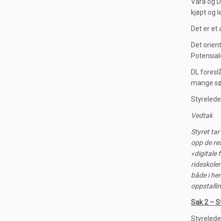
Vara og D
kjøpt og 
Det er et 
Det orient
Potensiale
DL foreslå
mange søke
Styreleder
Vedtak
Styret tar
opp de re
«digitale
rideskolen
både i hen
oppstallin
Sak 2 – S
Styrelede