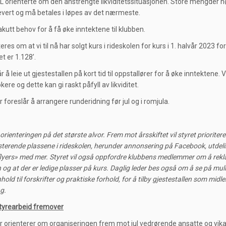
L orienterte om den anstrengte likviditetssituasjonen. Store mengder h
levert og må betales i løpes av det nærmeste.
akutt behov for å få øke inntektene til klubben.
eres om at vi til nå har solgt kurs i rideskolen for kurs i 1. halvår 2023 for
t er 1.128’.
r å leie ut gjestestallen på kort tid til oppstallører for å øke inntektene. V
re og dette kan gi raskt påfyll av likviditet.
 foreslår å arrangere runderidning før jul og i romjula.
 orienteringen på det største alvor. Frem mot årsskiftet vil styret prioritere 
sterende plassene i rideskolen, herunder annonsering på Facebook, utdel
 flyers» med mer. Styret vil også oppfordre klubbens medlemmer om å rekl
 og at der er ledige plasser på kurs. Daglig leder bes også om å se på mul
hold til forskrifter og praktiske forhold, for å tilby gjestestallen som midle
g.
tyrearbeid fremover
r orienterer om organiseringen frem mot jul vedrørende ansatte og vika