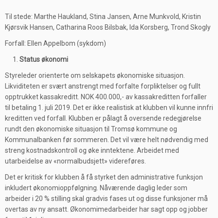
Til stede: Marthe Haukland, Stina Jansen, Arne Munkvold, Kristin
Kjørsvik Hansen, Catharina Roos Bilsbak, Ida Korsberg, Trond Skogly
Forfall: Ellen Appelbom (sykdom)
Status økonomi
Styreleder orienterte om selskapets økonomiske situasjon.
Likviditeten er svært anstrengt med forfalte forpliktelser og fullt
opptrukket kassakreditt. NOK 400.000,- av kassakreditten forfaller
til betaling 1. juli 2019. Det er ikke realistisk at klubben vil kunne innfri
kreditten ved forfall. Klubben er pålagt å oversende redegjørelse
rundt den økonomiske situasjon til Tromsø kommune og
Kommunalbanken før sommeren. Det vil være helt nødvendig med
streng kostnadskontroll og øke inntektene. Arbeidet med
utarbeidelse av «normalbudsjett» videreføres.
Det er kritisk for klubben å få styrket den administrative funksjon
inkludert økonomioppfølgning. Nåværende daglig leder som
arbeider i 20 % stilling skal gradvis fases ut og disse funksjoner må
overtas av ny ansatt. Økonomimedarbeider har sagt opp og jobber