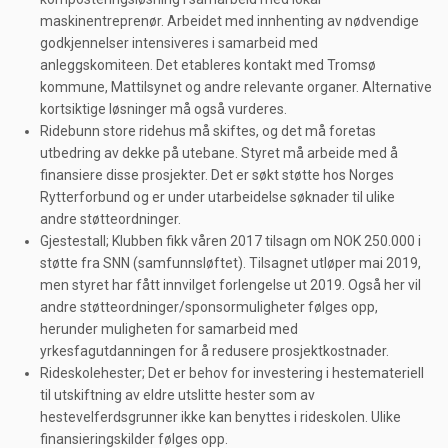
maskinentreprenør. Arbeidet med innhenting av nødvendige
godkjennelser intensiveres i samarbeid med
anleggskomiteen. Det etableres kontakt med Tromsø
kommune, Mattilsynet og andre relevante organer. Alternative
kortsiktige løsninger må også vurderes.
Ridebunn store ridehus må skiftes, og det må foretas
utbedring av dekke på utebane. Styret må arbeide med å
finansiere disse prosjekter. Det er søkt støtte hos Norges
Rytterforbund og er under utarbeidelse søknader til ulike
andre støtteordninger.
Gjestestall; Klubben fikk våren 2017 tilsagn om NOK 250.000 i
støtte fra SNN (samfunnsløftet). Tilsagnet utløper mai 2019,
men styret har fått innvilget forlengelse ut 2019. Også her vil
andre støtteordninger/sponsormuligheter følges opp,
herunder muligheten for samarbeid med
yrkesfagutdanningen for å redusere prosjektkostnader.
Rideskolehester; Det er behov for investering i hestemateriell
til utskiftning av eldre utslitte hester som av
hestevelferdsgrunner ikke kan benyttes i rideskolen. Ulike
finansieringskilder følges opp.