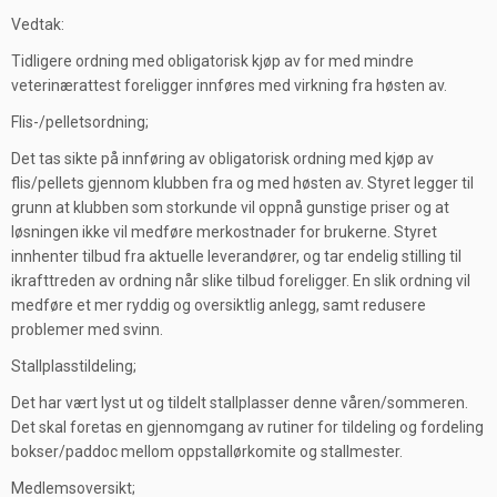
Vedtak:
Tidligere ordning med obligatorisk kjøp av for med mindre
veterinærattest foreligger innføres med virkning fra høsten av.
Flis-/pelletsordning;
Det tas sikte på innføring av obligatorisk ordning med kjøp av
flis/pellets gjennom klubben fra og med høsten av. Styret legger til
grunn at klubben som storkunde vil oppnå gunstige priser og at
løsningen ikke vil medføre merkostnader for brukerne. Styret
innhenter tilbud fra aktuelle leverandører, og tar endelig stilling til
ikrafttreden av ordning når slike tilbud foreligger. En slik ordning vil
medføre et mer ryddig og oversiktlig anlegg, samt redusere
problemer med svinn.
Stallplasstildeling;
Det har vært lyst ut og tildelt stallplasser denne våren/sommeren.
Det skal foretas en gjennomgang av rutiner for tildeling og fordeling
bokser/paddoc mellom oppstallørkomite og stallmester.
Medlemsoversikt;