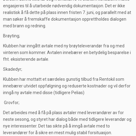
engasjeres til å utarbeide nødvendig dokumentasjon. Det er ikke
realistisk å få dette på plass innen fristen 7. juni, og parallelt med at
man søker å fremskaffe dokumentasjon opprettholdes dialogen
med brann og redning.
Brøyting;
Klubben har inngått avtale med ny brøyteleverandør fra og med
vinteren som kommer. Avtalen innebærer en betydelig besparelse i
fht. eksisterende avtale.
Skadedyr;
Klubben har mottatt et særdeles gunstig tilbud fra Rentokil som
innebærer utvidet oppfølgning og reduserte kostnader og vil derfor
inngå ny avtale med disse (tidligere Pelias)
Grovfor;
Det arbeides med å få på plass avtaler med leverandører av for
neste sesong, og styret har dialog både med tidligere leverandør og
nye interessenter. Det tas sikte på å inngå avtale med to
leverandører for å sikre en mest mulig stabil forsituasjon.