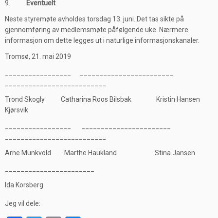
9.
Eventuelt
Neste styremøte avholdes torsdag 13. juni. Det tas sikte på
gjennomføring av medlemsmøte påfølgende uke. Nærmere
informasjon om dette legges ut i naturlige informasjonskanaler.
Tromsø, 21. mai 2019
_________________ ________________________
__________________________
Trond Skogly Catharina Roos Bilsbak Kristin Hansen
Kjørsvik
_________________ _______________________
__________________________
Arne Munkvold Marthe Haukland Stina Jansen
_______________________
Ida Korsberg
Jeg vil dele: