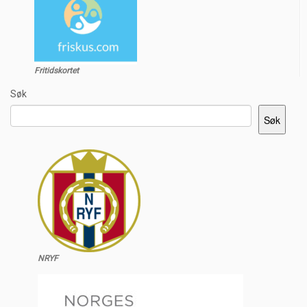
Fritidskortet
Søk
Søk
NRYF