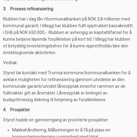
3. Prosess refinansiering
Klubben har i dag lån i Kommunalbanken på NOK 3,8 millioner med
kommunal garanti. I tillegg har klubben fullt opptrukket kassakreditt
i DnB på NOK 650.000,-. Klubben er avhengig av kapitaltilførsel for å
kunne betjene løpende forpliktelser på kort tid. I tillegg har klubben
et betydelig investeringsbehov for å kunne opprettholde/øke den
inntektsgivende aktiviteten.
Vedtak:
Styret tar kontakt med Tromsø kommune/kommunalbanken for å
avklare muligheten for refinansiering gjennom utvidelse av den
kommunale garanti/utvidet låneopptak innenfor rammen av de
fullmakter gitt av årsmøtet. Låneopptak er betinget av
budsjettmessig dekning til betjening av forpliktelsene.
4. Prosjekter
Styret hadde en gjennomgang av prioriterte prosjekter:
Møkkahåndtering; Målsetningen er å få på plass en
komposteringsløsning i samarbeid med lokal