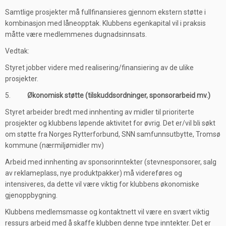
Samtlige prosjekter må fullfinansieres gjennom ekstern støtte i
kombinasjon med låneopptak. Klubbens egenkapital vil i praksis
måtte være medlemmenes dugnadsinnsats.
Vedtak:
Styret jobber videre med realisering/finansiering av de ulike
prosjekter.
5.
Økonomisk støtte (tilskuddsordninger, sponsorarbeid mv.)
Styret arbeider bredt med innhenting av midler til prioriterte
prosjekter og klubbens løpende aktivitet for øvrig. Det er/vil bli søkt
om støtte fra Norges Rytterforbund, SNN samfunnsutbytte, Tromsø
kommune (nærmiljømidler mv)
Arbeid med innhenting av sponsorinntekter (stevnesponsorer, salg
av reklameplass, nye produktpakker) må videreføres og
intensiveres, da dette vil være viktig for klubbens økonomiske
gjenoppbygning.
Klubbens medlemsmasse og kontaktnett vil være en svært viktig
ressurs arbeid med å skaffe klubben denne type inntekter. Det er