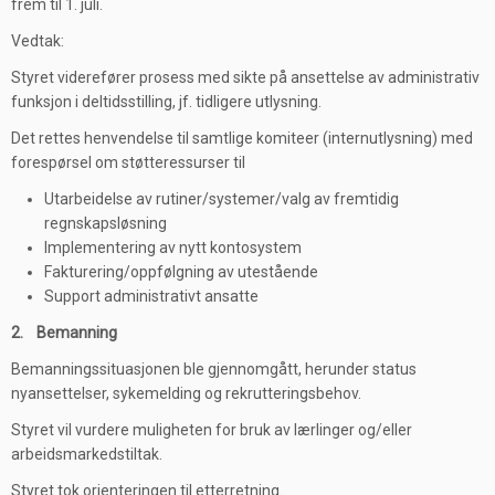
frem til 1. juli.
Vedtak:
Styret viderefører prosess med sikte på ansettelse av administrativ
funksjon i deltidsstilling, jf. tidligere utlysning.
Det rettes henvendelse til samtlige komiteer (internutlysning) med
forespørsel om støtteressurser til
Utarbeidelse av rutiner/systemer/valg av fremtidig
regnskapsløsning
Implementering av nytt kontosystem
Fakturering/oppfølgning av utestående
Support administrativt ansatte
2. Bemanning
Bemanningssituasjonen ble gjennomgått, herunder status
nyansettelser, sykemelding og rekrutteringsbehov.
Styret vil vurdere muligheten for bruk av lærlinger og/eller
arbeidsmarkedstiltak.
Styret tok orienteringen til etterretning.