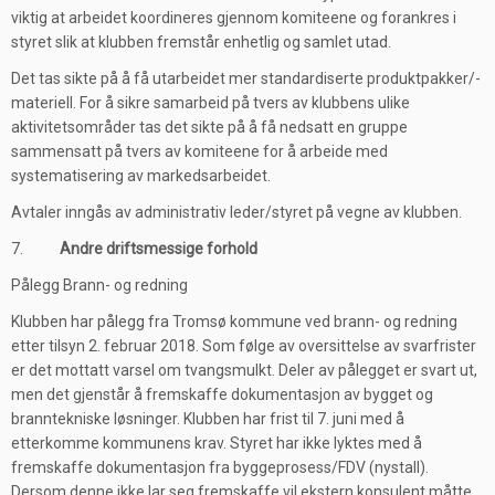
viktig at arbeidet koordineres gjennom komiteene og forankres i
styret slik at klubben fremstår enhetlig og samlet utad.
Det tas sikte på å få utarbeidet mer standardiserte produktpakker/-
materiell. For å sikre samarbeid på tvers av klubbens ulike
aktivitetsområder tas det sikte på å få nedsatt en gruppe
sammensatt på tvers av komiteene for å arbeide med
systematisering av markedsarbeidet.
Avtaler inngås av administrativ leder/styret på vegne av klubben.
7.
Andre driftsmessige forhold
Pålegg Brann- og redning
Klubben har pålegg fra Tromsø kommune ved brann- og redning
etter tilsyn 2. februar 2018. Som følge av oversittelse av svarfrister
er det mottatt varsel om tvangsmulkt. Deler av pålegget er svart ut,
men det gjenstår å fremskaffe dokumentasjon av bygget og
branntekniske løsninger. Klubben har frist til 7. juni med å
etterkomme kommunens krav. Styret har ikke lyktes med å
fremskaffe dokumentasjon fra byggeprosess/FDV (nystall).
Dersom denne ikke lar seg fremskaffe vil ekstern konsulent måtte