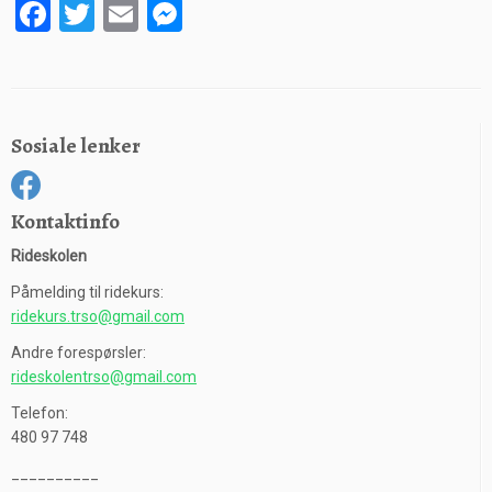
F
T
E
M
a
wi
m
es
ce
tt
ail
se
b
er
n
Sosiale lenker
o
g
o
er
k
Kontaktinfo
Rideskolen
Påmelding til ridekurs:
ridekurs.trso@gmail.com
Andre forespørsler:
rideskolentrso@gmail.com
Telefon:
480 97 748
__________