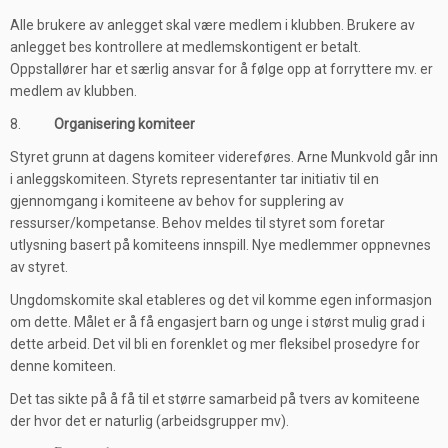
Alle brukere av anlegget skal være medlem i klubben. Brukere av
anlegget bes kontrollere at medlemskontigent er betalt.
Oppstallører har et særlig ansvar for å følge opp at forryttere mv. er
medlem av klubben.
8.
Organisering komiteer
Styret grunn at dagens komiteer videreføres. Arne Munkvold går inn
i anleggskomiteen. Styrets representanter tar initiativ til en
gjennomgang i komiteene av behov for supplering av
ressurser/kompetanse. Behov meldes til styret som foretar
utlysning basert på komiteens innspill. Nye medlemmer oppnevnes
av styret.
Ungdomskomite skal etableres og det vil komme egen informasjon
om dette. Målet er å få engasjert barn og unge i størst mulig grad i
dette arbeid. Det vil bli en forenklet og mer fleksibel prosedyre for
denne komiteen.
Det tas sikte på å få til et større samarbeid på tvers av komiteene
der hvor det er naturlig (arbeidsgrupper mv).