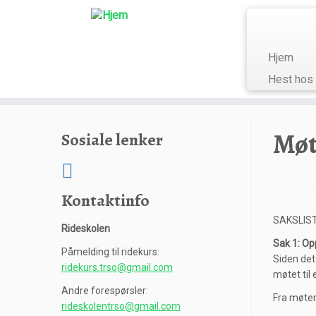
Hjem
Hest hos
Skip
to
Møt
Sosiale lenker
content
Kontaktinfo
SAKSLIST
Rideskolen
Sak 1: Op
Påmelding til ridekurs:
Siden det
ridekurs.trso@gmail.com
møtet til
Andre forespørsler:
Fra møter
rideskolentrso@gmail.com