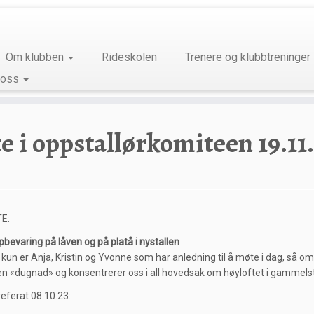
Om klubben
Rideskolen
Trenere og klubbtreninger
 oss
e i oppstallørkomiteen 19.11
E:
pbevaring på låven og på platå i nystallen
 kun er Anja, Kristin og Yvonne som har anledning til å møte i dag, så om
 en «dugnad» og konsentrerer oss i all hovedsak om høyloftet i gammelst
eferat 08.10.23: