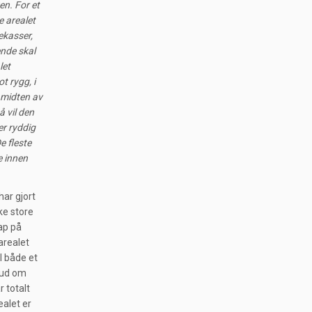
en. For et
e arealet
ekasser,
ende skal
let
t rygg, i
 midten av
å vil den
er ryddig
e fleste
e innen
har gjort
ke store
kap på
arealet
il både et
lbud om
r totalt
ealet er