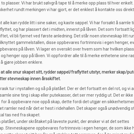
 to plasser. Vi har brukt sølvgrå tape til å merke opp plass til hver enkel
kkerhet rundt merkingen vi har gjort, er det enklest å kontakte oss direkt
.
t alle kan rydde litt i sine saker, og kaste søppel. Vi har forsøkt å samle 
aflyttet, og har plassert det i midten, innerst på låven. Det som fortsatt l
ftet, vil bli fjernet ved første anledning. Det står noen stevneskap litt ru
ilknyttet gammelstallen, disse oppbevares fortrinnsvis i egen henger, e
pbevares på låven. Vi lager en oversikt over hvem som har hvilken plass
 og henger opp på låven. Vi oppfordrer alle til å merke enhetene sine ra
 å gjøre jobben enklere.
 at alle snur skapet sitt, rydder søppel/fraflyttet utstyr, merker skap/pu
ytter stevneskap innen årsskiftet.
 rask tur i nystallen og så på platået. Der er det fortsatt en del rot, og v
samle sine ting i skap eller putekasser, det ser mer ryddig ut. Det er ikke
 for å oppbevare noe oppå skap, dette fordi det utgjør en sikkerhetsmes
t ramler ned når det er hest i ridehallen. Det skaper også unødvendig s
kal tas ned fra skapet.
 platået, under skråtaket på laveste punkt, der ønsker vi at det settes
p. Stevneskapene oppbevares fortrinnsvis i egen henger, de som ikke 