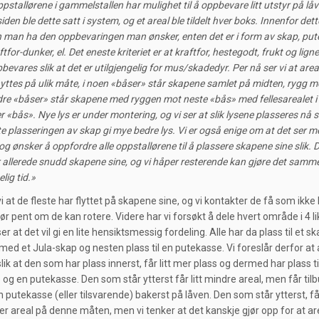
pstallørene i gammelstallen har mulighet til å oppbevare litt utstyr på låv
siden ble dette satt i system, og et areal ble tildelt hver boks. Innenfor dett
 man ha den oppbevaringen man ønsker, enten det er i form av skap, put
ftfor-dunker, el. Det eneste kriteriet er at kraftfor, hestegodt, frukt og lign
bevares slik at det er utilgjengelig for mus/skadedyr. Per nå ser vi at area
yttes på ulik måte, i noen «båser» står skapene samlet på midten, rygg mo
re «båser» står skapene med ryggen mot neste «bås» med fellesarealet i
r «bås». Nye lys er under montering, og vi ser at slik lysene plasseres nå s
te plasseringen av skap gi mye bedre lys. Vi er også enige om at det ser m
 og ønsker å oppfordre alle oppstallørene til å plassere skapene sine slik. D
 allerede snudd skapene sine, og vi håper resterende kan gjøre det samm
elig tid.»
vi at de fleste har flyttet på skapene sine, og vi kontakter de få som ikke 
ør pent om de kan rotere. Videre har vi forsøkt å dele hvert område i 4 li
ser at det vil gi en lite hensiktsmessig fordeling. Alle har da plass til et s
 med et Jula-skap og nesten plass til en putekasse. Vi foreslår derfor at 
lik at den som har plass innerst, får litt mer plass og dermed har plass t
 og en putekasse. Den som står ytterst får litt mindre areal, men får ti
en putekasse (eller tilsvarende) bakerst på låven. Den som står ytterst, få
mer areal på denne måten, men vi tenker at det kanskje gjør opp for at ar