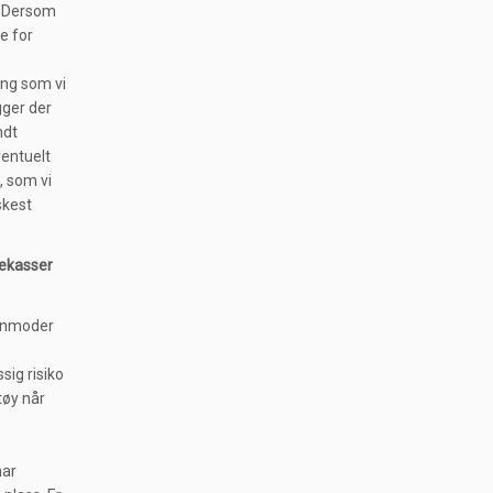
t. Dersom
e for
ting som vi
igger der
ndt
ventuelt
, som vi
skest
tekasser
i anmoder
sig risiko
tøy når
har