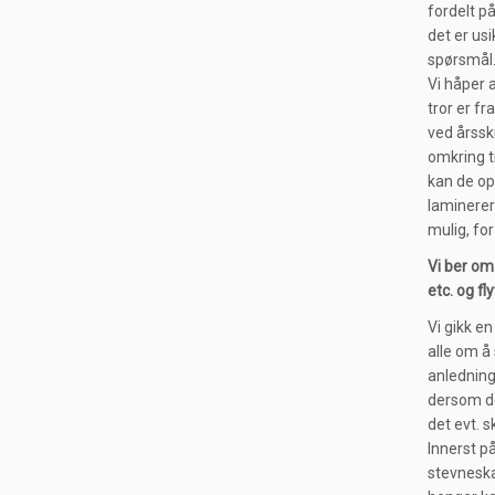
fordelt på
det er usi
spørsmål
Vi håper a
tror er fr
ved årsski
omkring t
kan de op
laminerer
mulig, for
Vi ber om
etc. og fl
Vi gikk en
alle om å 
anledning
dersom de
det evt. s
Innerst på
stevneska