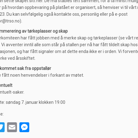
n sette skapet sitt her. De må stables tett sammen, for å ta minst mulig
 på hvordan oppbevaring på platået er organisert, så henviser vi til vårt
23. Du kan selvfølgelig også kontakte oss, personlig eller på e-post
or@trso.no).
mmerering av tørkeplasser og skap
rkomiteen har fått jobben med å merke skap og tørkeplasser (se vårt re
 Vi avventer inntil alle som står på stallen per nå har fått tildelt skap hos
sjonen, og har fått signaler om at dette enda ikke er i orden. Vi forvent
ke ved årsskiftet.
nkommet sak fra oppstallør
ke fått noen henvendelser i forkant av møtet.
entuelt
ntuelt-saker.
e: søndag 7. januar klokken 19.00
le:
T
E
M
wi
m
es