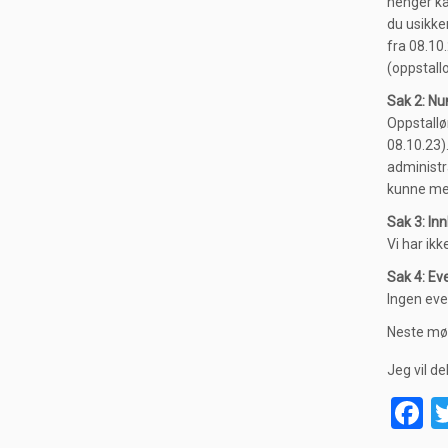
henger ka
du usikker
fra 08.10.
(oppstall
Sak 2: Nu
Oppstallø
08.10.23).
administra
kunne mer
Sak 3: In
Vi har ik
Sak 4: Ev
Ingen eve
Neste møt
Jeg vil de
F
a