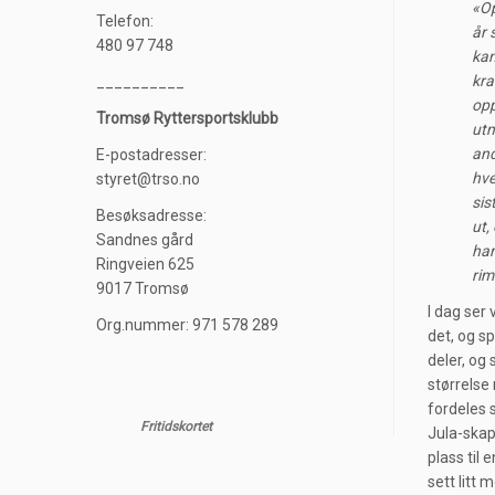
«Op
Telefon:
år 
480 97 748
kan
kra
__________
opp
Tromsø Ryttersportsklubb
utn
and
E-postadresser:
hve
styret@trso.no
sis
Besøksadresse:
ut,
Sandnes gård
har
Ringveien 625
rim
9017 Tromsø
I dag ser 
Org.nummer: 971 578 289
det, og sp
deler, og 
størrelse
fordeles s
Fritidskortet
Jula-skap
plass til 
sett litt 